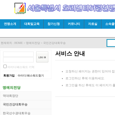
연맹소개
대회및교육
참가신청
커뮤니티
자료실
소속클
현재위치 :
HOME
>
명예의전당
>
국민건강대회우승
서비스 안내
아이디/패스워드 기억
요청하신 페이지는 권한이 있어야 접
|
회원가입
아이디/패스워드찾기
로그인하신 후에 이용하세요.
로그인을 하신 후에도 이 페이지가 
명예의전당
역대회장단
국민건강대회우승
한국선수권대회우승