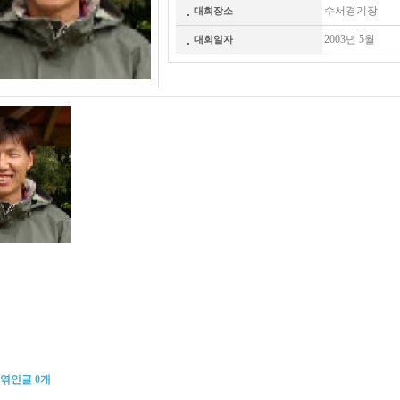
수서경기장
대회장소
2003년 5월
대회일자
엮인글
0
개