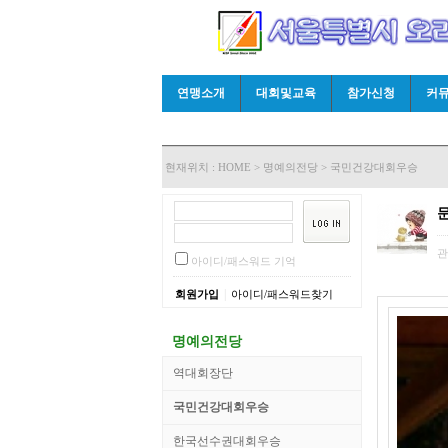
연맹소개
대회및교육
참가신청
커
현재위치 :
HOME
>
명예의전당
>
국민건강대회우승
관
아이디/패스워드 기억
|
회원가입
아이디/패스워드찾기
명예의전당
역대회장단
국민건강대회우승
한국선수권대회우승