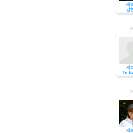
제1
김
제1
Yu Tsz
제1