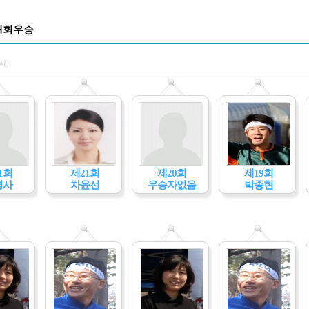
대회우승
지)
1회
제21회
제20회
제19회
경사
차윤선
우승자없음
박종현