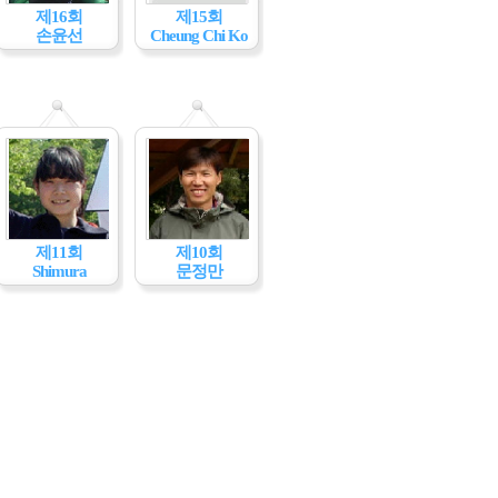
제16회
제15회
손윤선
Cheung Chi Ko
제11회
제10회
Shimura
문정만