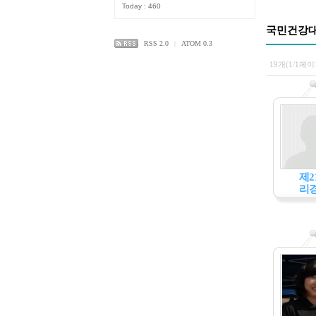
Today : 460
국민건강
RSS 2.0
|
ATOM 0.3
19개(1/1페이
제2
리