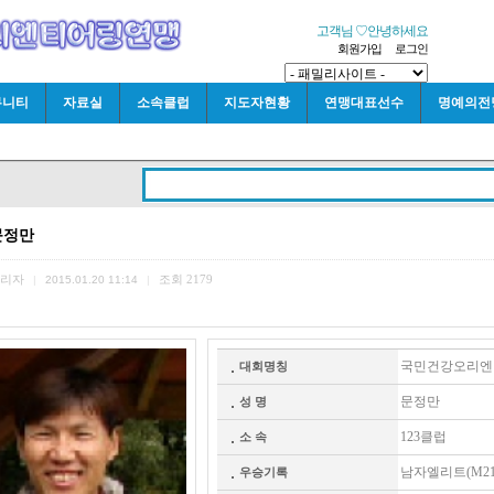
고객님 ♡안녕하세요
회원가입
로그인
뮤니티
자료실
소속클럽
지도자현황
연맹대표선수
명예의전
문정만
리자
조회
2179
|
2015.01.20 11:14
|
국민건강오리엔티어
대회명칭
문정만
성 명
123클럽
소 속
남자엘리트(M21E)
우승기록