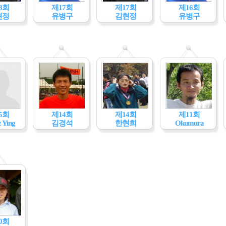
8회
제17회
제17회
제16회
현정
유병구
김현정
유병구
5회
제14회
제14회
제11회
 Ying
김경석
한현희
Okumura
0회