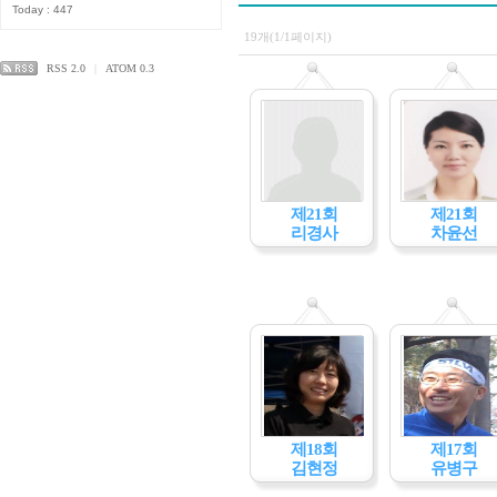
Today : 447
19개(1/1페이지)
RSS 2.0
|
ATOM 0.3
제21회
제21회
리경사
차윤선
제18회
제17회
김현정
유병구