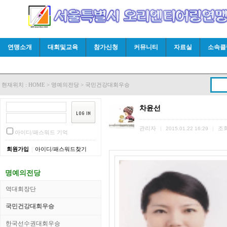
연맹소개
대회및교육
참가신청
커뮤니티
자료실
소속클
현재위치 :
HOME
>
명예의전당
>
국민건강대회우승
차윤선
관리자
조
|
2015.01.22 16:29
|
아이디/패스워드 기억
|
회원가입
아이디/패스워드찾기
명예의전당
역대회장단
국민건강대회우승
한국선수권대회우승