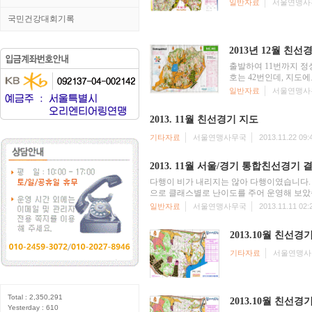
일반자료
서울연맹사
국민건강대회기록
2013년 12월 친선
출발하여 11번까지 정
호는 42번인데, 지도에
일반자료
서울연맹사
2013. 11월 친선경기 지도
기타자료
서울연맹사무국
2013.11.22 09:
2013. 11월 서울/경기 통합친선경기 
다행이 비가 내리지는 않아 다행이였습니다.
으로 클래스별로 난이도를 주어 운영해 보았습
일반자료
서울연맹사무국
2013.11.11 02:
2013.10월 친선경
기타자료
서울연맹사
Total : 2,350,291
2013.10월 친선경기
Yesterday : 610