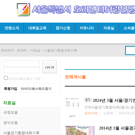
연맹소개
대회및교육
참가신청
커뮤니티
자료실
소속클
현재위치 :
HOME
>
자료실
>
서울경기통합대회기록
전체게시물
아이디/패스워드 기억
|
회원가입
아이디/패스워드찾기
2024년 3월 서울/
자료실
3/10서울경기통합대회(별내)
규정모음
일반자료
김종화
2024.03.21
양식모음
2014년 1월 서울
서울경기통합대회기록