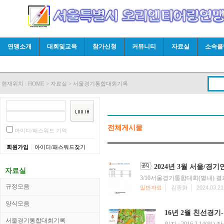
연맹소개
대회및교육
참가신청
커뮤니티
자료실
소속클
현재위치 :
HOME
>
자료실
>
서울경기통합대회기록
전체게시물
아이디/패스워드 기억
|
회원가입
아이디/패스워드찾기
2024년 3월 서울/
자료실
3/10서울경기통합대회(별내)
규정모음
일반자료
김종화
2024.03.21
양식모음
16년 2월 친선경기
서울경기통합대회기록