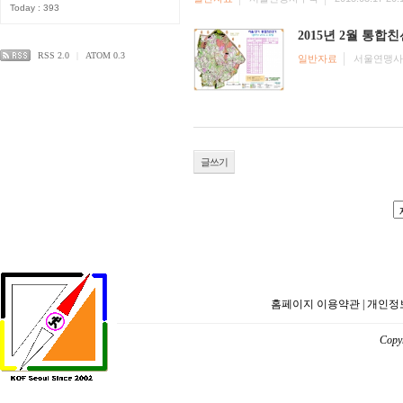
Today : 393
2015년 2월 통합
RSS 2.0
|
ATOM 0.3
일반자료
서울연맹사
글쓰기
홈페이지 이용약관
|
개인정
Copyr