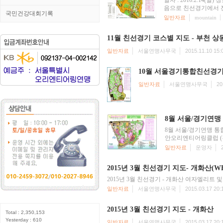
일자 : 2016.2.14(
음으로 친선경기에서 전 
국민건강대회기록
일반자료
mountain
11월 친선경기 코스별 지도 - 부천 
일반자료
서울연맹사무국
2015.11.10 15:
10월 서울경기통합친선경기
일반자료
서울연맹사무국
20
8월 서울/경기연
8월 서울/경기연맹 통합친
안오리엔티어링클럽 (김
일반자료
운영자
2015년 3월 친선경기 지도- 개화산(W
2015년 3월 친선경기 - 개화산 여자엘리트 
일반자료
서울연맹사무국
2015.03.17 20:
2015년 3월 친선경기 지도 - 개화산
Total : 2,350,153
Yesterday : 610
일반자료
서울연맹사무국
2015.03.17 20: