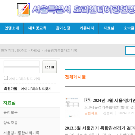
연맹소개
대회및교육
참가신청
커뮤니티
자료실
소속클
현재위치 :
HOME
>
자료실
>
서울경기통합대회기록
전체게시물
아이디/패스워드 기억
|
회원가입
아이디/패스워드찾기
2024년 3월 서울/
자료실
3/10서울경기통합대회(별내)
규정모음
일반자료
김종화
2024.03.21
양식모음
2013.3월 서울경기 통합친선경기 결과
서울경기통합대회기록