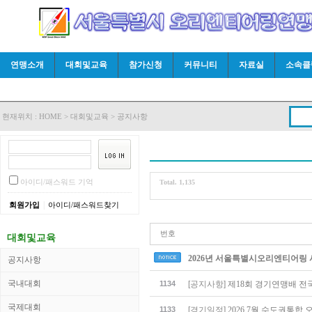
연맹소개
대회및교육
참가신청
커뮤니티
자료실
소속클
현재위치 :
HOME
>
대회및교육
>
공지사항
아이디/패스워드 기억
Total. 1,135
|
회원가입
아이디/패스워드찾기
번호
대회및교육
2026년 서울특별시오리엔티어링
공지사항
국내대회
1134
[공지사항]
제18회 경기연맹배 전국
국제대회
1133
[경기일정]
2026.7월 수도권통합 