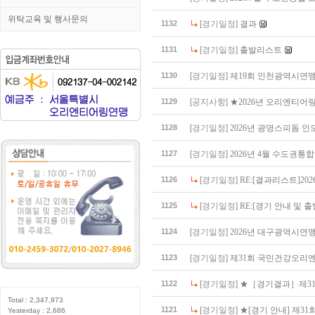
위탁교육 및 행사문의
1132
[경기일정]
결과
1131
[경기일정]
출발리스트
1130
[경기일정]
제19회 인천광역시연
1129
[공지사항]
★2026년 오리엔티어링
1128
[경기일정]
2026년 광명스피돔 
1127
[경기일정]
2026년 4월 수도권통
1126
[경기일정]
RE:[결과리스트]2
1125
[경기일정]
RE:[경기 안내 및 
1124
[경기일정]
2026년 대구광역시연
1123
[경기일정]
제31회 국민건강오리
1122
[경기일정]
★［경기결과］제3
Total : 2,347,973
1121
[경기일정]
★[경기 안내] 제
Yesterday : 2,686