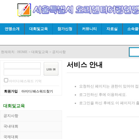
연맹소개
대회및교육
참가신청
커뮤니티
자료실
소속클
현재위치 :
HOME
>
대회및교육
>
공지사항
서비스 안내
아이디/패스워드 기억
요청하신 페이지는 권한이 있어야 접
|
회원가입
아이디/패스워드찾기
로그인하신 후에 이용하세요.
로그인을 하신 후에도 이 페이지가 
대회및교육
공지사항
국내대회
국제대회