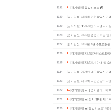
1131
[경기일정]
출발리스트
1130
[경기일정]
제19회 인천광역시연
1129
[공지사항]
★2026년 오리엔티어링
1128
[경기일정]
2026년 광명스피돔 
1127
[경기일정]
2026년 4월 수도권통
1126
[경기일정]
RE:[결과리스트]2
1125
[경기일정]
RE:[경기 안내 및 
1124
[경기일정]
2026년 대구광역시연
1123
[경기일정]
제31회 국민건강오리
1122
[경기일정]
★［경기결과］제3
1121
[경기일정]
★[경기 안내] 제
1120
[경기일정]
★[출발리스트] 제