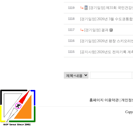
[경기일정]
제31회 국민건
1119
1118
[경기일정]
2026년 3월 수도권
1117
[경기일정]
결과
1116
[경기일정]
2026년 평창 스키오
1115
[공지사항]
2026년도 전자기록 
홈페이지 이용약관
|
개인정
Copyr