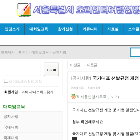
연맹소개
대회및교육
참가신청
커뮤니티
자료실
소속클
현재위치 :
HOME
>
대회및교육
>
공지사항
이전글
다음글
[공지사항]
국가대표 선발규정 개정 
아이디/패스워드 기억
Read 495
-
Score 0/0
|
회원가입
아이디/패스워드찾기
서울연맹사무국
( Lv. 7 )
대회및교육
국가대표 선발규정 개정 및 시행 알림입
공지사항
첨부 확인해주세요.
국내대회
국가대표 선발규정 개정 및 시행 알림(25.3.1
국제대회