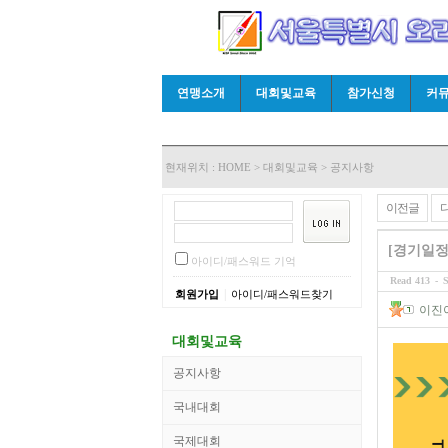
연맹소개
대회및교육
참가신청
커
현재위치 :
HOME
>
대회및교육
>
공지사항
이전글
[경기일정
아이디/패스워드 기억
Read 413
-
S
|
회원가입
아이디/패스워드찾기
이진
대회및교육
공지사항
국내대회
국제대회