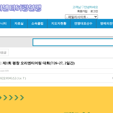
고객님 ♡안녕하세요
회원가입
로그인
뮤니티
자료실
소속클럽
지도자현황
연맹대표선수
명예의전
다음글
]
제1회 평창 오리엔티어링 대회(7/26~27, 2일간)
core 0/0
아(오러버스)
( Lv. 7 )