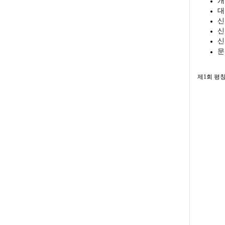
개
대
신
신
신
문
제1회 평창 