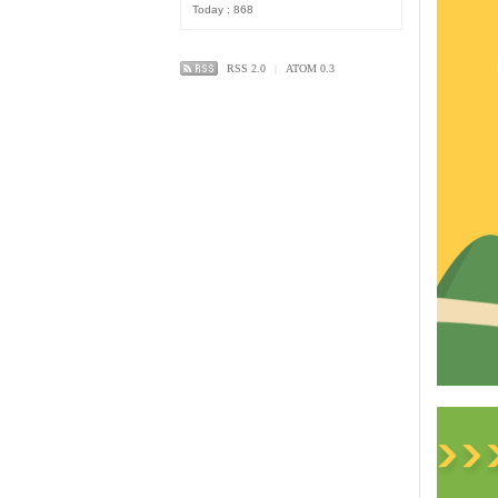
Today : 868
RSS 2.0
|
ATOM 0.3