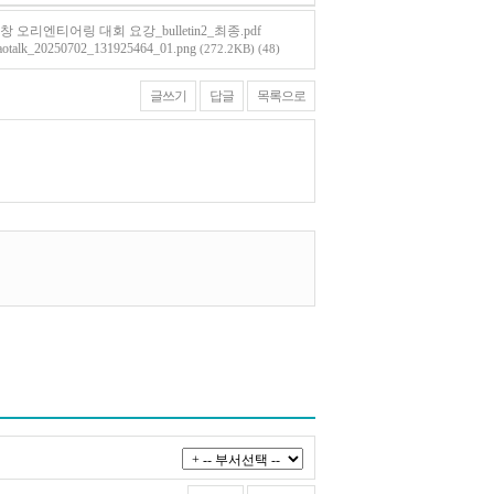
창 오리엔티어링 대회 요강_bulletin2_최종.pdf
aotalk_20250702_131925464_01.png
(272.2KB)
(48)
글쓰기
답글
목록으로