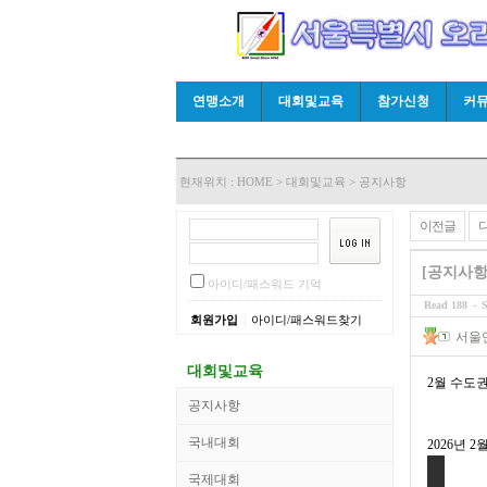
연맹소개
대회및교육
참가신청
커
현재위치 :
HOME
>
대회및교육
>
공지사항
이전글
[공지사항
아이디/패스워드 기억
Read 188
-
S
|
회원가입
아이디/패스워드찾기
서울
대회및교육
2월 수도
공지사항
국내대회
2026년 
국제대회