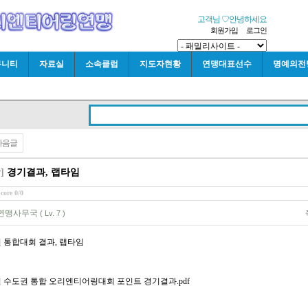
고객님 ♡안녕하세요
회원가입
로그인
뮤니티
자료실
소속클럽
지도자현황
연맹대표선수
명예의전
다음글
]
경기결과, 랩타임
core 0/0
연맹사무국
( Lv. 7 )
권 통합대회 결과, 랩타임
2월 수도권 통합 오리엔티어링대회 포인트 경기결과.pdf