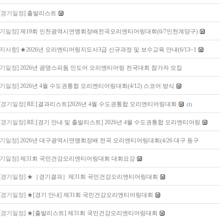
[경기일정]
출발리스트
경기일정]
제19회 인천광역시연맹회장배전국오리엔티어링대회(6/7인천계양구)
공지사항]
★2026년 오리엔티어링지도사3급 신규과정 및 보수교육 안내(6/13~1
경기일정]
2026년 광명스피돔 인도어 오리엔티어링 전국대회 참가자 모집
경기일정]
2026년 4월 수도권통합 오리엔티어링대회(4/12) 스코어 방식
[경기일정]
RE:[결과리스트]2026년 4월 수도권통합 오리엔티어링대회
(1)
[경기일정]
RE:[경기 안내 및 출발리스트] 2026년 4월 수도권통합 오리엔티어링
경기일정]
2026년 대구광역시연맹회장배 전국 오리엔티어링대회(4/26 대구 동구
경기일정]
제31회 국민건강오리엔티어링대회 대회요강
[경기일정]
★［경기결과］제31회 국민건강오리엔티어링대회
[경기일정]
★[경기 안내] 제31회 국민건강오리엔티어링대회
[경기일정]
★[출발리스트] 제31회 국민건강오리엔티어링대회