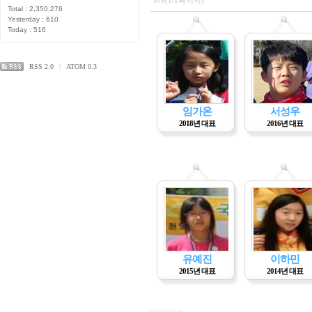
9개(1/1페이지)
Total : 2,350,276
Yesterday : 610
Today : 516
RSS 2.0
|
ATOM 0.3
임가온
서성우
2018년 대표
2016년 대표
유예진
이하민
2015년 대표
2014년 대표