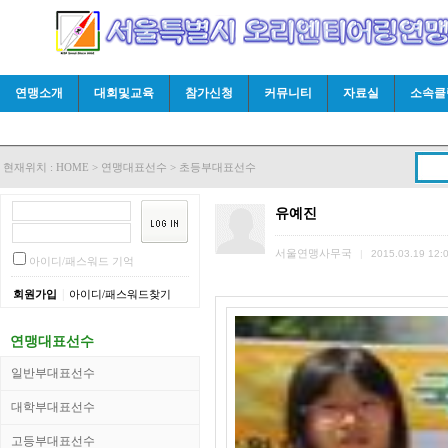
연맹소개
대회및교육
참가신청
커뮤니티
자료실
소속클
현재위치 :
HOME
>
연맹대표선수
>
초등부대표선수
유예진
서울연맹사무국
|
2015.03.19 12:
아이디/패스워드 기억
|
회원가입
아이디/패스워드찾기
연맹대표선수
일반부대표선수
대학부대표선수
고등부대표선수