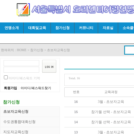
연맹소개
대회및교육
참가신청
커뮤니티
자료실
소속클
현재위치 :
HOME
>
참가신청
>
초보자교육신청
아이디/패스워드 기억
Total. 16
|
회원가입
아이디/패스워드찾기
번호
교육과정
참가신청
3월 - 초보자교육
16
초보자교육신청
참가월 선택 - 초보자교육
15
수도권통합대회신청
참가월 선택 - 초보자교육
14
지도자교육신청
3월 - 초보자교육
13