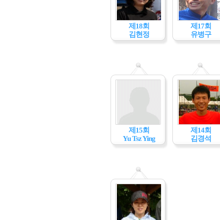
제18회
제17회
김현정
유병구
제15회
제14회
Yu Tsz Ying
김경석