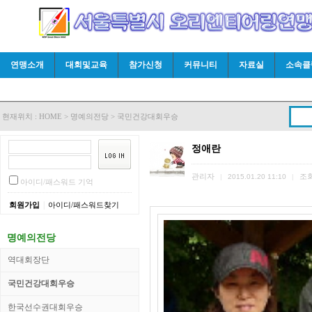
연맹소개
대회및교육
참가신청
커뮤니티
자료실
소속클
현재위치 :
HOME
>
명예의전당
>
국민건강대회우승
정애란
관리자
조
|
2015.01.20 11:10
|
아이디/패스워드 기억
|
회원가입
아이디/패스워드찾기
명예의전당
역대회장단
국민건강대회우승
한국선수권대회우승