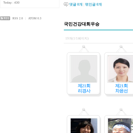
Today : 430
댓글
0
개
|
엮인글
0
개
RSS 2.0
|
ATOM 0.3
국민건강대회우승
19개(1/1페이지)
제21회
제21회
리경사
차윤선