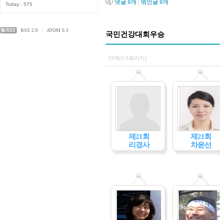
댓글
0
개
|
엮인글
0
개
Today : 575
RSS 2.0
|
ATOM 0.3
국민건강대회우승
19개(1/1페이지)
제21회
제21회
리경사
차윤선