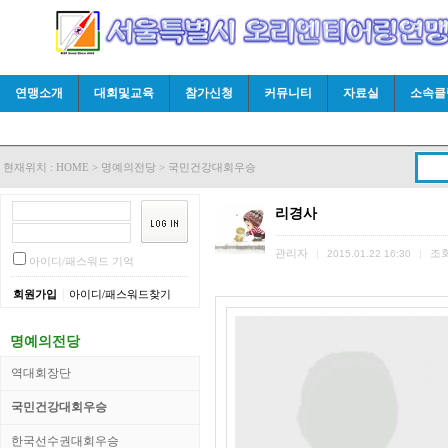
연맹소개
대회및교육
참가신청
커뮤니티
자료실
소속클
현재위치 :
HOME
>
명예의전당
>
국민건강대회우승
리경사
관리자
조
|
2015.01.22 16:30
|
아이디/패스워드 기억
|
회원가입
아이디/패스워드찾기
명예의전당
역대회장단
국민건강대회우승
한국선수권대회우승