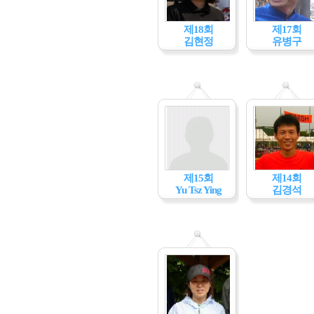
제18회
제17회
김현정
유병구
제15회
제14회
Yu Tsz Ying
김경석