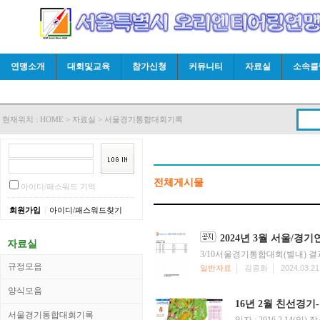
연맹소개
대회및교육
참가신청
커뮤니티
자료실
소속클
현재위치 :
HOME
>
자료실
>
서울경기통합대회기록
전체게시물
아이디/패스워드 기억
|
회원가입
아이디/패스워드찾기
2024년 3월 서울/
자료실
3/10서울경기통합대회(별내)
규정모음
일반자료
김종화
2024.03.21
양식모음
16년 2월 친선경기
서울경기통합대회기록