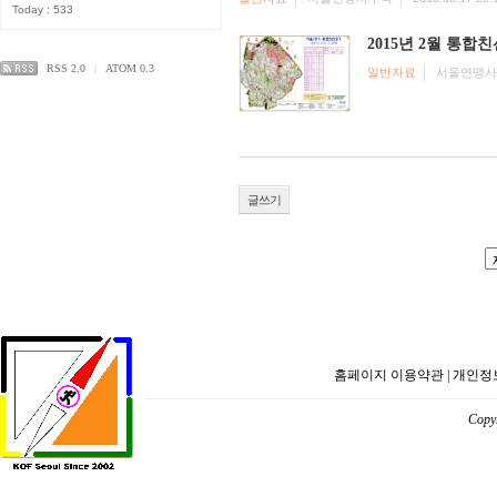
Today : 533
2015년 2월 통합
RSS 2.0
|
ATOM 0.3
일반자료
서울연맹사
글쓰기
홈페이지 이용약관
|
개인정
Copyr