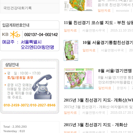
일자 : 2016.2.14(
음으로 친선경기에서 전 
국민건강대회기록
일반자료
mountain
11월 친선경기 코스별 지도 - 부천 
일반자료
서울연맹사무국
2015.11.10 15:
10월 서울경기통합친선경기
일반자료
서울연맹사무국
20
8월 서울/경기연
8월 서울/경기연맹 통합친
안오리엔티어링클럽 (김
일반자료
운영자
2015년 3월 친선경기 지도- 개화산(W
2015년 3월 친선경기 - 개화산 여자엘리트 
일반자료
서울연맹사무국
2015.03.17 20:
2015년 3월 친선경기 지도 - 개화산
Total : 2,350,293
Yesterday : 610
일반자료
서울연맹사무국
2015.03.17 20: